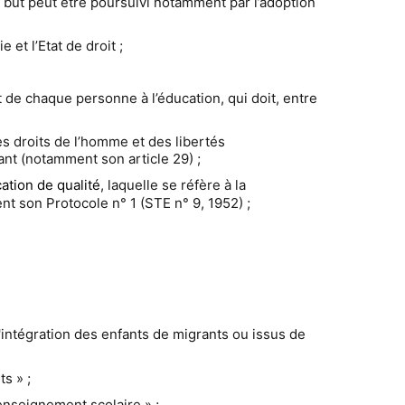
 but peut être poursuivi notamment par l’adoption
et l’Etat de droit ;
 de chaque personne à l’éducation, qui doit, entre
des droits de l’homme et des libertés
ant (notamment son article 29) ;
ation de qualité
, laquelle se réfère à la
t son Protocole n° 1 (STE n° 9, 1952) ;
'intégration des enfants de migrants ou issus de
s » ;
’enseignem
ent scolaire » ;