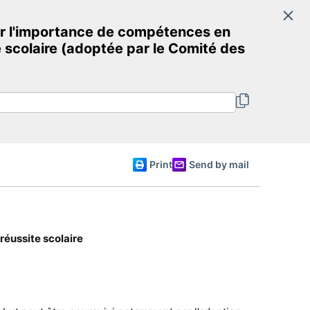
Search
r l'importance de compétences en
Committee of Ministers
te scolaire (adoptée par le Comité des
English
Print
Send by mail
 réussite scolaire