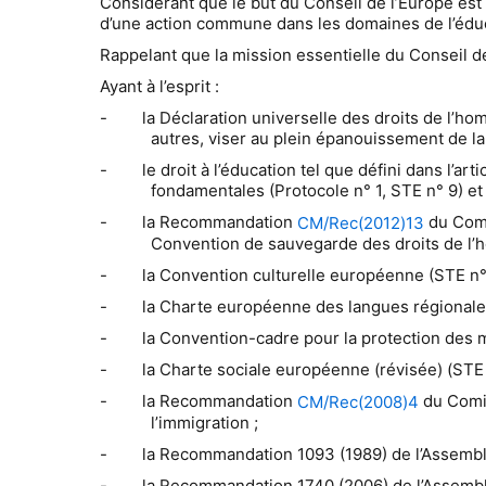
Considérant que le but du Conseil de l’Europe est
d’une action commune dans les domaines de l’éduca
Rappelant que la mission essentielle du Conseil de 
Ayant à l’esprit :
-
la Déclaration universelle des droits de l’h
autres, viser au plein épanouissement de l
-
le droit à l’éducation tel que défini dans l’
fondamentales (Protocole n° 1, STE n° 9) et 
-
la Recommandation
du Comi
CM/Rec(2012)13
Convention de sauvegarde des droits de l’h
-
la Convention culturelle européenne (STE n° 
-
la Charte européenne des langues régionales
-
la Convention-cadre pour la protection des m
-
la Charte sociale européenne (révisée) (STE 
-
la Recommandation
du Comit
CM/Rec(2008)4
l’immigration ;
-
la Recommandation 1093 (1989) de l’Assemblée
-
la Recommandation 1740 (2006) de l’Assemblé