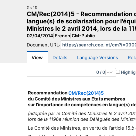
(1 of 1)
CM/Rec(2014)5 - Recommandation du
langue(s) de scolarisation pour l'équi
Ministres le 2 avril 2014, lors de la
02/04/2014
|
French
|
CM-Public
CM Search
CM website
More search sites
Document URL:
View
Details
Language Versions
Rel
0
/
0
|
Highlig
Recommandation
CM/Rec(2014)5
du Comité des Ministres aux Etats membres
sur l’importance de compétences en langue(s) de sc
(adoptée par le Comité des Ministres le 2 avril 201
lors de la 1196e réunion des Délégués des Ministr
Le Comité des Ministres, en vertu de l’article 15.
b