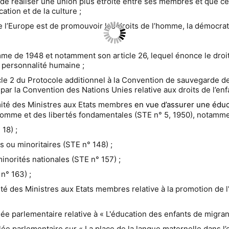
 de réaliser une union plus étroite entre ses membres et que ce
tion et de la culture ;
l’Europe est de promouvoir les droits de l’homme, la démocratie 
omme de 1948 et notamment son article 26, lequel énonce le droit
a personnalité humaine ;
article 2 du Protocole additionnel à la Convention de sauvegarde 
par la Convention des Nations Unies relative aux droits de l’enf
té des Ministres aux Etats membres
en vue d’assurer une éduc
omme et des libertés fondamentales (STE n° 5, 1950), notammen
18) ;
 ou minoritaires (STE n° 148) ;
inorités nationales (STE n° 157) ;
n° 163) ;
é des Ministres aux Etats membres relative à la promotion de l
 parlementaire relative à « L'éducation des enfants de migrant
e parlementaire sur « La place de la langue maternelle dans l