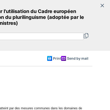
Search
'utilisation du Cadre européen
Committee of Ministers
n du plurilinguisme (adoptée par le
nistres)
English
Print
Send by mail
re atteint par des mesures communes dans les domaines de