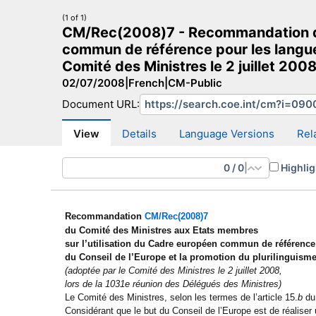
(1 of 1)
CM/Rec(2008)7 - Recommandation du 
commun de référence pour les langues
Comité des Ministres le 2 juillet 200
02/07/2008
|
French
|
CM-Public
CM Search
CM website
More search sites
Document URL:
View
Details
Language Versions
Rel
0
/
0
|
Highlig
Recommandation
CM/Rec(2008)7
du Comité des Ministres aux Etats membres
sur l’utilisation du Cadre européen commun de référence
du Conseil de l’Europe et la promotion du plurilinguism
(adoptée par le Comité des Ministres le 2 juillet 2008,
lors de la 1031e réunion des Délégués des Ministres)
Le Comité des Ministres, selon les termes de l’article 15.
b
du 
Considérant que le but du Conseil de l’Europe est de réalis