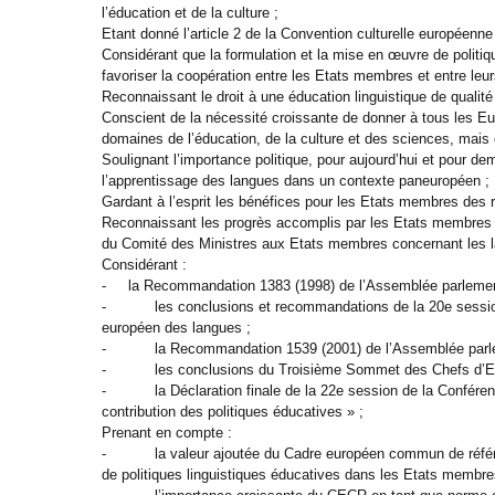
l’éducation et de la culture ;
Etant donné l’article 2 de la Convention culturelle européenn
Considérant que la formulation et la mise en œuvre de politiq
favoriser la coopération entre les Etats membres et entre leur
Reconnaissant le droit à une éducation linguistique de quali
Conscient de la nécessité croissante de donner à tous les Eur
domaines de l’éducation, de la culture et des sciences, mais
Soulignant l’importance politique, pour aujourd’hui et pour dem
l’apprentissage des langues dans un contexte paneuropéen ;
Gardant à l’esprit les bénéfices pour les Etats membres des r
Reconnaissant les progrès accomplis par les Etats membres
du Comité des Ministres aux Etats membres concernant les lan
Considérant :
- la Recommandation 1383 (1998) de l’Assemblée parlementair
- les conclusions et recommandations de la 20e session de 
européen des langues ;
- la Recommandation 1539 (2001) de l’Assemblée parlemen
- les conclusions du Troisième Sommet des Chefs d’Etat 
- la Déclaration finale de la 22e session de la Conférence 
contribution des politiques éducatives » ;
Prenant en compte :
- la valeur ajoutée du Cadre européen commun de référence 
de politiques linguistiques éducatives dans les Etats membre