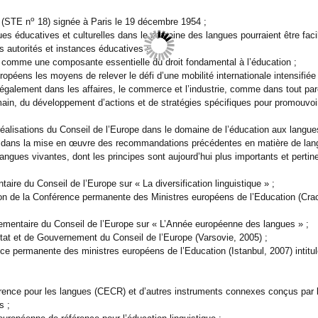
o
e (STE n
18) signée à Paris le 19 décembre 1954 ;
ues éducatives et culturelles dans le domaine des langues pourraient être fac
s autorités et instances éducatives ;
té comme une composante essentielle du droit fondamental à l’éducation ;
opéens les moyens de relever le défi d’une mobilité internationale intensifiée
 également dans les affaires, le commerce et l’industrie, comme dans tout par
ain, du développement d’actions et de stratégies spécifiques pour promouvoir le
éalisations du Conseil de l’Europe dans le domaine de l’éducation aux langue
 dans la mise en œuvre des recommandations précédentes en matière de lang
gues vivantes, dont les principes sont aujourd’hui plus importants et pertin
e du Conseil de l’Europe sur « La diversification linguistique » ;
la Conférence permanente des Ministres européens de l’Education (Cracovie, 
taire du Conseil de l’Europe sur « L’Année européenne des langues » ;
et de Gouvernement du Conseil de l’Europe (Varsovie, 2005) ;
permanente des ministres européens de l’Education (Istanbul, 2007) intitulé
pour les langues (CECR) et d’autres instruments connexes conçus par le Co
s ;