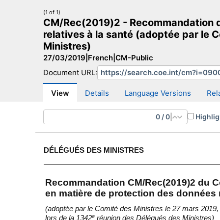
(1 of 1)
CM/Rec(2019)2 - Recommandation du 
relatives à la santé (adoptée par le
Ministres)
27/03/2019
|
French
|
CM-Public
CM Search
CM website
More search sites
Document URL:
View
Details
Language Versions
Rel
0
/
0
|
Highlig
DÉLÉGUÉS DES MINISTRES
Recommandation CM/Rec(2019)2 du Co
en matière de protection des données r
(adoptée par le Comité des Ministres le 27 mars 2019,
e
lors de la 1342
réunion des Délégués des Ministres)