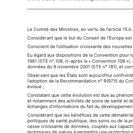
Le Comité des Ministres, en vertu de l’article 15.b
Considérant que le but du Conseil de l’Europe est
C
onscient de l’utilisation croissante des nouvelle
Eu égard aux dispositions de la Convention pour l
1981 (STE n° 108, ci-après la « Convention 108 »), 
données du 8 novembre 2001 (STE n° 181), et convain
Observant que les États sont aujourd’hui confront
l’adoption de la Recommandation n° R(97)5 du Com
évolué ;
Constatant que cette évolution est due au phénomè
et notamment des activités de soins de santé et de
échanges d’informations du fait du développement 
Considérant que les bénéfices de cette dématéria
politiques de santé publique, des soins ou de la p
cesse croissante de données, couplés aux capaci
techniques de nature à permettre une protection 