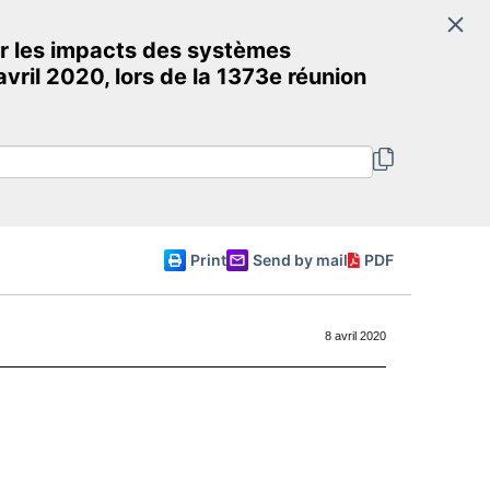
Search
r les impacts des systèmes
Committee of Ministers
vril 2020, lors de la 1373e réunion
English
Print
Send by mail
PDF
8 avril 2020