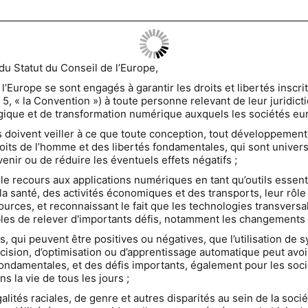
du Statut du Conseil de l’Europe,
’Europe se sont engagés à garantir les droits et libertés inscr
, « la Convention ») à toute personne relevant de leur juridict
gique et de transformation numérique auxquels les sociétés eu
doivent veiller à ce que toute conception, tout développemen
oits de l’homme et des libertés fondamentales, qui sont univers
évenir ou de réduire les éventuels effets négatifs ;
le recours aux applications numériques en tant qu’outils essent
la santé, des activités économiques et des transports, leur rôl
sources, et reconnaissant le fait que les technologies transvers
ibles de relever d'importants défis, notamment les changements
, qui peuvent être positives ou négatives, que l’utilisation de
ision, d’optimisation ou d’apprentissage automatique peut avoir 
ondamentales, et des défis importants, également pour les socié
 la vie de tous les jours ;
alités raciales, de genre et autres disparités au sein de la socié