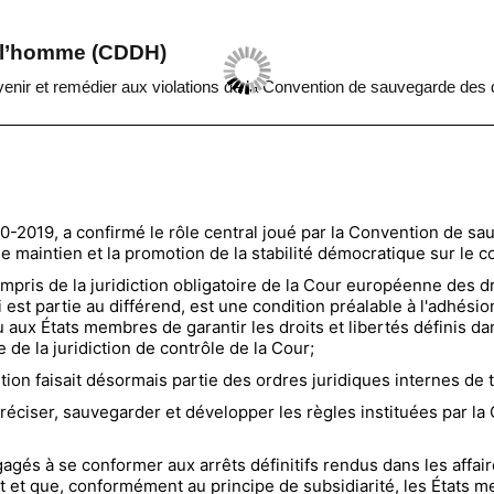
de l’homme (CDDH)
venir et remédier aux violations de la Convention de sauvegarde des 
10-2019,
a confirmé le rôle central joué par la Convention de sa
le maintien et la promotion de la stabilité démocratique sur le 
mpris de la juridiction obligatoire de la Cour européenne des dr
ui est partie au différend, est une condition préalable à l'adhés
u aux États membres de garantir les droits et libertés définis da
de la juridiction de contrôle de la Cour;
tion faisait désormais partie des ordres juridiques internes de
réciser, sauvegarder et développer les règles instituées par la 
és à se conformer aux arrêts définitifs rendus dans les affaire
at et que, conformément au principe de subsidiarité, les États 