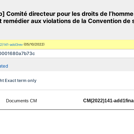
 Comité directeur pour les droits de l’homme 
t remédier aux violations de la Convention de
(05/10/2022)
2)141-add3rev
ated
ht Exact term only
Documents CM
CM(2022)141-add1fina