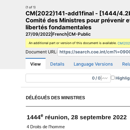
(1 of 1)
CM(2022)141-add1final - [1444/4.2b]
Comité des Ministres pour prévenir e
libertés fondamentales
27/09/2022
|
French
|
CM-Public
CM Search
CM website
More search sites
An additional part or version of this document is available.
CM(202
Document URL:
View
Details
Language Versions
Rel
0
/
0
|
Highlig
DÉLÉGUÉS DES MINISTRES
e
1444
réunion, 28 septembre 2022
4 Droits de l’homme