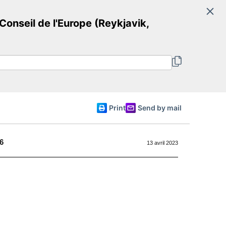
Search
nseil de l'Europe (Reykjavik,
Committee of Ministers
English
Print
Send by mail
6
13 avril 2023