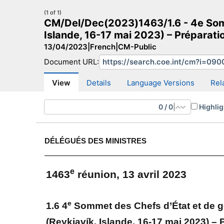
(1 of 1)
CM/Del/Dec(2023)1463/1.6 - 4e Somm
Islande, 16-17 mai 2023) – Préparati
13/04/2023
|
French
|
CM-Public
Document URL:
CM Search
CM website
More search sites
View
Details
Language Versions
Rel
0
/
0
|
Highlig
DÉLÉGUÉS DES MINISTRES
e
1463
réunion, 13 avril 2023
e
1.6 4
Sommet des Chefs d’État et de 
(Reykjavík, Islande, 16-17 mai 2023) – 