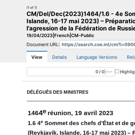
(1 of 1)
CM/Del/Dec(2023)1464/1.6 - 4e Somm
Islande, 16-17 mai 2023) – Préparati
l'agression de la Fédération de Russi
19/04/2023
|
French
|
CM-Public
CM Search
CM website
More search sites
Document URL:
View
Details
Language Versions
Rel
0
/
0
|
Highlig
DÉLÉGUÉS DES MINISTRES
e
4
146
réunion, 19 avril 2023
e
1.6 4
Sommet des chefs d’État et de g
(Reykjavík, Islande, 16-17 mai 2023) – 