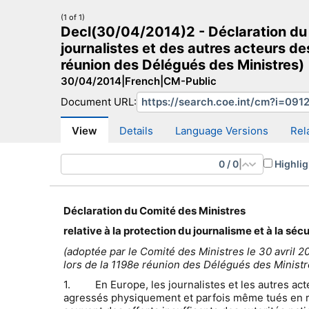
(1 of 1)
Decl(30/04/2014)2 - Déclaration du Co
journalistes et des autres acteurs de
réunion des Délégués des Ministres)
30/04/2014
|
French
|
CM-Public
CM Search
CM website
More search sites
Document URL:
View
Details
Language Versions
Rel
0
/
0
|
Highlig
Déclaration du Comité des Ministres
relative à la protection du journalisme et à la sé
(adoptée par le Comité des Ministres le 30 avril 2
lors de la 1198e réunion des Délégués des Ministr
1. En Europe, les journalistes et les autres acte
agressés physiquement et parfois même tués en rai