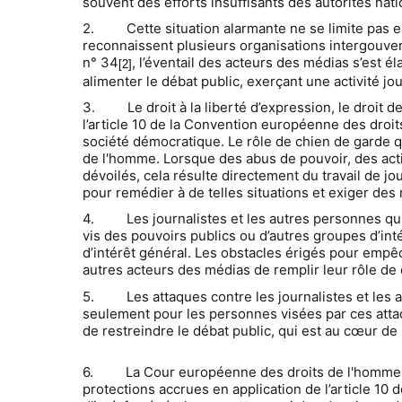
souvent des efforts insuffisants des autorités nati
2. Cette situation alarmante ne se limite pas ex
reconnaissent plusieurs organisations intergouv
n° 34
, l’éventail des acteurs des médias s’est é
[2]
alimenter le débat public, exerçant une activité j
3. Le droit à la liberté d’expression, le droit d
l’article 10 de la Convention européenne des droi
société démocratique. Le rôle de chien de garde qu
de l'homme. Lorsque des abus de pouvoir, des activ
dévoilés, cela résulte directement du travail de jo
pour remédier à de telles situations et exiger de
4. Les journalistes et les autres personnes qui j
vis des pouvoirs publics ou d’autres groupes d’inté
d’intérêt général. Les obstacles érigés pour empêc
autres acteurs des médias de remplir leur rôle de
5. Les attaques contre les journalistes et les a
seulement pour les personnes visées par ces attaqu
de restreindre le débat public, qui est au cœur de 
6. La Cour européenne des droits de l'homme a ju
protections accrues en application de l’article 10