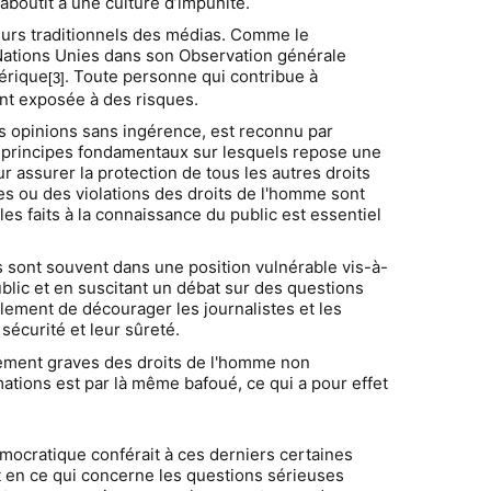
aboutit à une culture d’impunité.
eurs traditionnels des médias. Comme le
Nations Unies dans son Observation générale
mérique
. Toute personne qui contribue à
[3]
ent exposée à des risques.
s opinions sans ingérence, est reconnu par
des principes fondamentaux sur lesquels repose une
 assurer la protection de tous les autres droits
les ou des violations des droits de l'homme sont
les faits à la connaissance du public est essentiel
 sont souvent dans une position vulnérable vis-à-
ublic et en suscitant un débat sur des questions
ulement de décourager les journalistes et les
 sécurité et leur sûreté.
rement graves des droits de l'homme non
ations est par là même bafoué, ce qui a pour effet
ocratique conférait à ces derniers certaines
nt en ce qui concerne les questions sérieuses