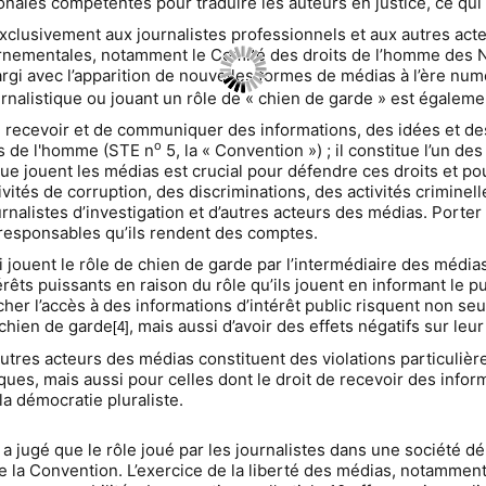
onales compétentes pour traduire les auteurs en justice, ce qui 
clusivement aux journalistes professionnels et aux autres act
ernementales, notamment le Comité des droits de l’homme des 
largi avec l’apparition de nouvelles formes de médias à l’ère nu
ournalistique ou jouant un rôle de « chien de garde » est égalem
e recevoir et de communiquer des informations, des idées et de
o
ts de l'homme (STE n
5, la « Convention ») ; il constitue l’un 
e jouent les médias est crucial pour défendre ces droits et pour
ités de corruption, des discriminations, des activités criminel
urnalistes d’investigation et d’autres acteurs des médias. Porter 
s responsables qu’ils rendent des comptes.
ouent le rôle de chien de garde par l’intermédiaire des médias
rêts puissants en raison du rôle qu’ils jouent en informant le p
her l’accès à des informations d’intérêt public risquent non se
 chien de garde
, mais aussi d’avoir des effets négatifs sur leur
[4]
utres acteurs des médias constituent des violations particuliè
es, mais aussi pour celles dont le droit de recevoir des inform
la démocratie pluraliste.
gé que le rôle joué par les journalistes dans une société dém
 de la Convention. L’exercice de la liberté des médias, notamme