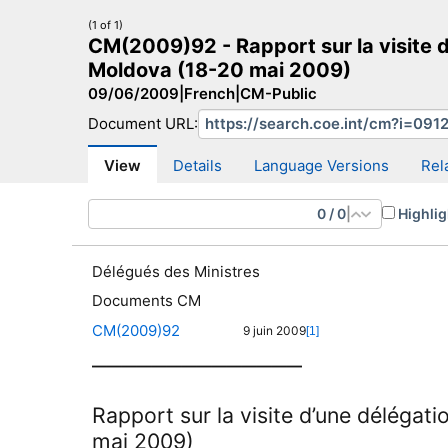
(1 of 1)
CM(2009)92 - Rapport sur la visite 
Moldova (18-20 mai 2009)
09/06/2009
|
French
|
CM-Public
Document URL:
CM Search
CM website
More search sites
View
Details
Language Versions
Rel
0
/
0
|
Highlig
Délégués des Ministres
Documents CM
CM(2009)92
9 juin 2009
[1]
——————————————
Rapport sur la visite d’une déléga
mai 2009)