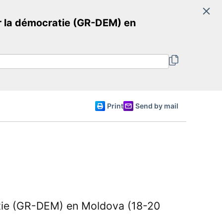
Search
r la démocratie (GR-DEM) en
Committee of Ministers
English
Print
Send by mail
atie (GR-DEM) en Moldova (18-20