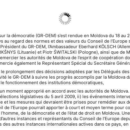
la démocratie (GR-DEM) s’est rendue en Moldova du 18 au 20 m
pays au regard des normes et des valeurs du Conseil de l’Europ
 du Président du GR-DEM, l’Ambassadeur Eberhard KÖLSCH (Al
KŠNYS (Lituanie) et Piotr ŚWITALSKI (Pologne), ainsi que de M
emercier les autorités de Moldova de l’esprit de coopération dont
 remercie également le Représentant Spécial du Secrétaire Général
s le prolongement des décisions adoptées par les Délégués des 
invité le GR-DEM à suivre les progrès accomplis par la Moldova 
 le fonctionnement des institutions démocratiques,
 un moment approprié en accord avec les autorités de Moldova. 
s élections législatives du 5 avril 2009, ii) les événements inte
e et les mesures qui devraient être prises pour remédier aux d
eil de l’Europe pourrait apporter à court et moyen terme pour c
l’homme, de la démocratie et de l’état de droit en Moldova. Une 
’autres instances et représentants du Conseil de l’Europe depui
es des autres instances internationales actives dans ce pays, en