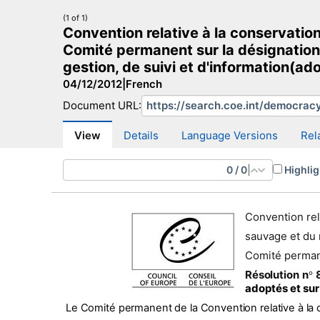
(1 of 1)
Convention relative à la conservation
Comité permanent sur la désignation
gestion, de suivi et d'information(
04/12/2012
|
French
Democracy and Human Dignity Search
Demo
Document URL:
View
Details
Language Versions
Rel
0
/
0
|
Highlig
Convention rela
sauvage et du 
Comité perma
Résolution n
8
°
adoptés et sur
Le Comité permanent de la Convention relative à la co