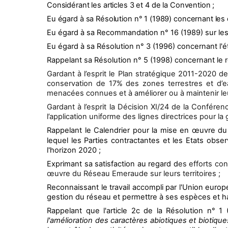
Considérant les articles 3 et 4 de la Convention ;
Eu égard à sa Résolution n° 1 (1989) concernant les di
Eu égard à sa Recommandation
n°
16 (1989) sur les
Eu égard à sa Résolution
n°
3 (1996) concernant l'
Rappelant sa Résolution n° 5 (1998) concernant le 
Gardant à l’esprit le Plan stratégique 2011-2020 de l
conservation de 17% des zones terrestres et d’eau
menacées connues et à améliorer ou à maintenir leur
Gardant à l’esprit la Décision XI/24 de la Confére
l’application uniforme des lignes directrices pour la
Rappelant le Calendrier pour la mise en œuvre d
lequel les Parties contractantes et les Etats o
l'horizon 2020 ;
Exprimant sa satisfaction au regard d
es efforts con
œuvre du Réseau Emeraude sur leurs territoires ;
Reconnaissant le travail accompli par l'Union euro
gestion du réseau et permettre à ses espèces et h
Rappelant que l'article 2c de la Résolution n° 1
l'amélioration des caractères abiotiques et biotiqu