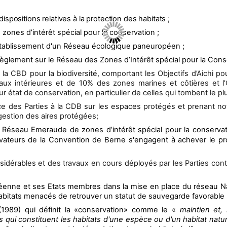
spositions relatives à la protection des habitats ;
 zones d’intérêt spécial pour la conservation ;
établissement d'un Réseau écologique paneuropéen ;
règlement sur le Réseau des Zones d’Intérêt spécial pour la Cons
a CBD pour la biodiversité, comportant les Objectifs d’Aichi pour l
x intérieures et de 10% des zones marines et côtières et l’Ob
 état de conservation, en particulier de celles qui tombent le plu
nce des Parties à la CDB sur les espaces protégés et prenant not
 gestion des aires protégées;
u Réseau Emeraude de zones d’intérêt spécial pour la conserva
bservateurs de la Convention de Berne s'engagent à achever le
sidérables et des travaux en cours déployés par les Parties cont
péenne et ses Etats membres dans la mise en place du réseau Nat
abitats menacés de retrouver un statut de sauvegarde favorable 
 (1989) qui définit la «conservation» comme le «
maintien et, 
es qui constituent les habitats d'une espèce ou d'un habitat natu